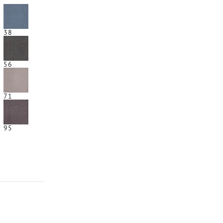
38
56
71
95