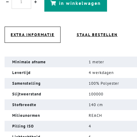
in winkelwagen
EXTRA INFORMATIE
STAAL BESTELLEN
Minimale afname
1 meter
Levertijd
4 werkdagen
Samenstelling
100% Polyester
Slijtweerstand
100000
Stofbreedte
140 cm
Milieunormen
REACH
Pilling ISO
4
Lichtechtheid
6