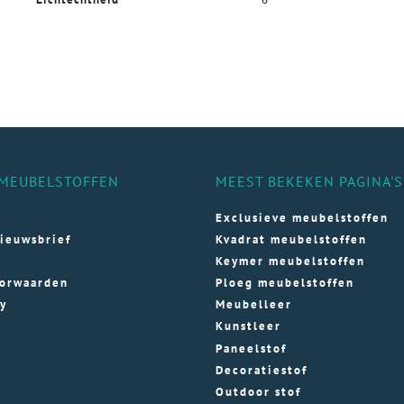
MEUBELSTOFFEN
MEEST BEKEKEN PAGINA'S
Exclusieve meubelstoffen
ieuwsbrief
Kvadrat meubelstoffen
Keymer meubelstoffen
orwaarden
Ploeg meubelstoffen
cy
Meubelleer
Kunstleer
Paneelstof
Decoratiestof
Outdoor stof