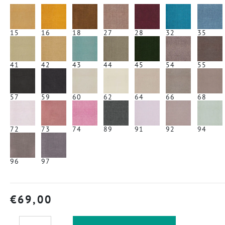
15
16
18
27
28
32
35
41
42
43
44
45
54
55
57
59
60
62
64
66
68
72
73
74
89
91
92
94
96
97
€
69,00