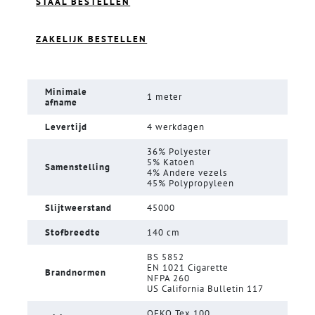
STAAL BESTELLEN
ZAKELIJK BESTELLEN
Minimale
1 meter
afname
Levertijd
4 werkdagen
36% Polyester
5% Katoen
Samenstelling
4% Andere vezels
45% Polypropyleen
Slijtweerstand
45000
Stofbreedte
140 cm
BS 5852
EN 1021 Cigarette
Brandnormen
NFPA 260
US California Bulletin 117
OEKO Tex 100