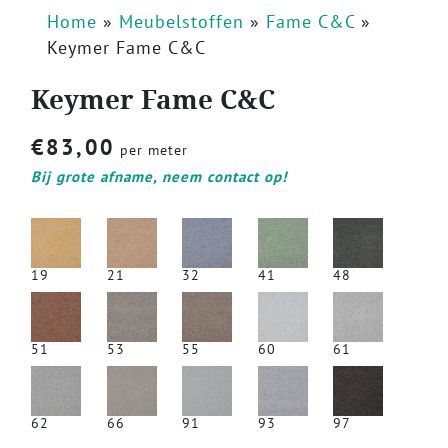
Home
»
Meubelstoffen
»
Fame C&C
»
Keymer Fame C&C
Keymer Fame C&C
€
83,00
per meter
Bij grote afname, neem contact op!
19
21
32
41
48
51
53
55
60
61
62
66
91
93
97