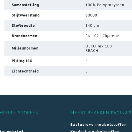
Samenstelling
100% Polypropyleen
Slijtweerstand
60000
Stofbreedte
140 cm
Brandnormen
EN 1021 Cigarette
OEKO Tex 100
Milieunormen
REACH
Pilling ISO
4
Lichtechtheid
8
MEUBELSTOFFEN
MEEST BEKEKEN PAGINA'S
Exclusieve meubelstoffen
ieuwsbrief
Kvadrat meubelstoffen