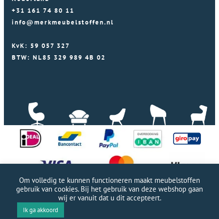
+31 161 74 80 11
info@merkmeubelstoffen.nl
KvK: 59 057 327
BTW: NL85 329 989 4B 02
Om volledig te kunnen functioneren maakt meubelstoffen
gebruik van cookies. Bij het gebruik van deze webshop gaan
wij er vanuit dat u dit accepteert.
Professionele WordPress website door Webworx
|
Ik ga akkoord
Copyright Merkmeubelstoffen 2026