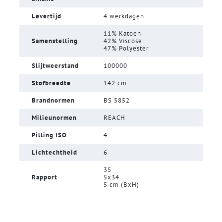
Levertijd
4 werkdagen
11% Katoen
Samenstelling
42% Viscose
47% Polyester
Slijtweerstand
100000
Stofbreedte
142 cm
Brandnormen
BS 5852
Milieunormen
REACH
Pilling ISO
4
Lichtechtheid
6
35
Rapport
5x34
5 cm (BxH)