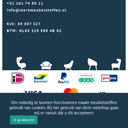
+31 161 74 80 11
info@merkmeubelstoffen.nl
KvK: 59 057 327
BTW: NL85 329 989 4B 02
Om volledig te kunnen functioneren maakt meubelstoffen
gebruik van cookies. Bij het gebruik van deze webshop gaan
wij er vanuit dat u dit accepteert.
Professionele WordPress website door Webworx
|
Ik ga akkoord
Copyright Merkmeubelstoffen 2026