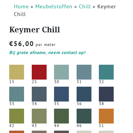
Home
»
Meubelstoffen
»
Chill
»
Keymer
Chill
Keymer Chill
€
56,00
per meter
Bij grote afname, neem contact op!
15
25
30
31
32
33
34
35
36
38
42
43
44
46
51