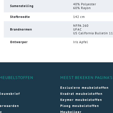
40% Polyester
Samenstelling
60% Rayon
Stofbreedte
142 cm
NFPA 260
Brandnormen
UFAC
US California Bulletin 1
Ontwerper
Iris Apfel
MEUBELSTOFFEN
MEEST BEKEKEN PAGINA'S
Exclusieve meubelstoffen
ieuwsbrief
Kvadrat meubelstoffen
Keymer meubelstoffen
orwaarden
Ploeg meubelstoffen
cy
Meubelleer