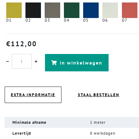
01
02
03
04
05
06
07
€
112,00
in winkelwagen
EXTRA INFORMATIE
STAAL BESTELLEN
Minimale afname
1 meter
Levertijd
8 werkdagen