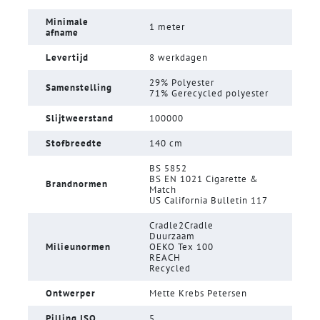
Minimale
1 meter
afname
Levertijd
8 werkdagen
29% Polyester
Samenstelling
71% Gerecycled polyester
Slijtweerstand
100000
Stofbreedte
140 cm
BS 5852
BS EN 1021 Cigarette &
Brandnormen
Match
US California Bulletin 117
Cradle2Cradle
Duurzaam
Milieunormen
OEKO Tex 100
REACH
Recycled
Ontwerper
Mette Krebs Petersen
Pilling ISO
5