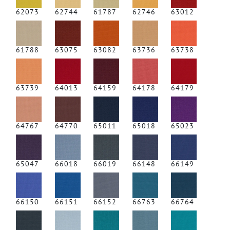
62073
62744
61787
62746
63012
61788
63075
63082
63736
63738
63739
64013
64159
64178
64179
64767
64770
65011
65018
65023
65047
66018
66019
66148
66149
66150
66151
66152
66763
66764