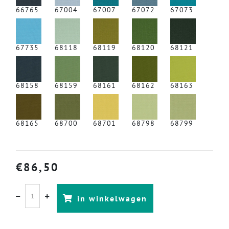
66765
67004
67007
67072
67073
67735
68118
68119
68120
68121
68158
68159
68161
68162
68163
68165
68700
68701
68798
68799
€
86,50
in winkelwagen