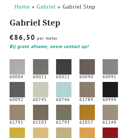
Home
»
Gabriel
»
Gabriel Step
Gabriel Step
€
86,50
per meter
Bij grote afname, neem contact op!
60004
60011
60021
60090
60091
60092
60745
60746
61789
60999
61791
61103
61793
62057
61149