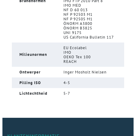
Brandnormen
IMO FTP 2010 Part 8
IMO MED
NF D 60 013
NF P 92503 M1
NF P 92505 M1
ÖNORM A3800
ÖNORM B3825
UNI 9175
US California Bulletin 117
EU Ecolabel
IMO
Milieunormen
OEKO Tex 100
REACH
Ontwerper
Inger Mosholt Nielsen
Pilling ISO
4-5
Lichtechtheid
5-7
KLANTENINFORMATIE