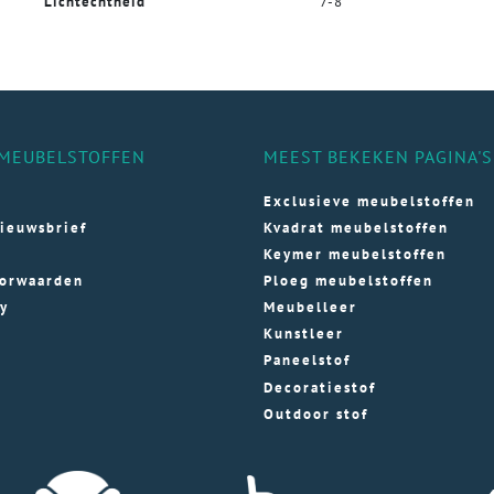
Lichtechtheid
7-8
MEUBELSTOFFEN
MEEST BEKEKEN PAGINA'S
Exclusieve meubelstoffen
ieuwsbrief
Kvadrat meubelstoffen
Keymer meubelstoffen
orwaarden
Ploeg meubelstoffen
cy
Meubelleer
Kunstleer
Paneelstof
Decoratiestof
Outdoor stof