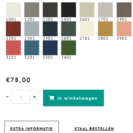
1001
1201
1301
1401
1601
1701
1901
2201
2301
2401
2601
2701
2801
2901
3101
3201
3301
3401
€
78,00
in winkelwagen
EXTRA INFORMATIE
STAAL BESTELLEN