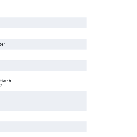
ter
 Match
17