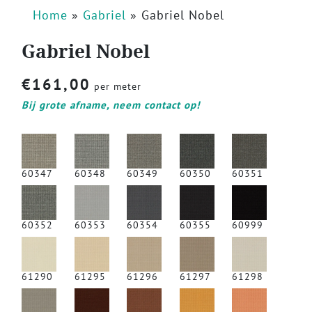
Home
»
Gabriel
»
Gabriel Nobel
Gabriel Nobel
€
161,00
per meter
Bij grote afname, neem contact op!
60347
60348
60349
60350
60351
60352
60353
60354
60355
60999
61290
61295
61296
61297
61298