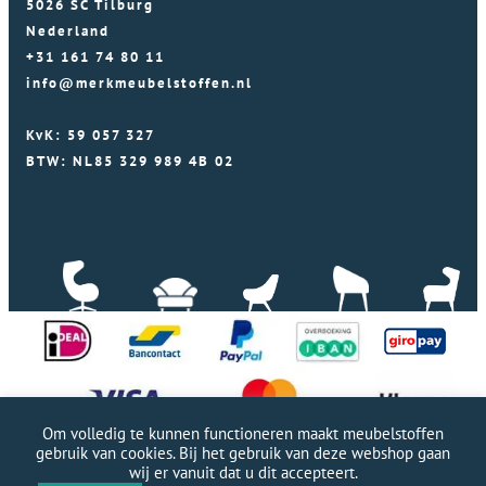
5026 SC Tilburg
Nederland
+31 161 74 80 11
info@merkmeubelstoffen.nl
KvK: 59 057 327
BTW: NL85 329 989 4B 02
Om volledig te kunnen functioneren maakt meubelstoffen
gebruik van cookies. Bij het gebruik van deze webshop gaan
wij er vanuit dat u dit accepteert.
Professionele WordPress website door Webworx
|