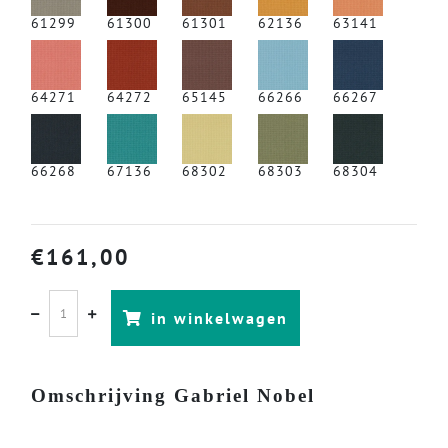
61299
61300
61301
62136
63141
64271
64272
65145
66266
66267
66268
67136
68302
68303
68304
€
161,00
in winkelwagen
Omschrijving Gabriel Nobel