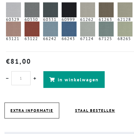
60329
60330
60331
60999
61262
61263
62128
63121
63122
66242
66243
67124
67125
68265
€
81,00
in winkelwagen
EXTRA INFORMATIE
STAAL BESTELLEN