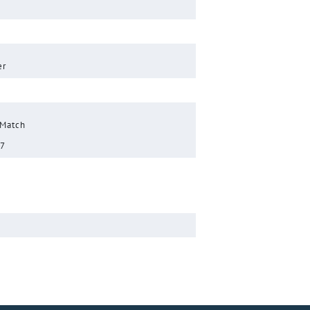
er
 Match
17