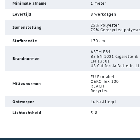
Minimale afname
1 meter
Levertijd
8 werkdagen
25% Polyester
Samenstelling
75% Gerecycled polyest
Stofbreedte
170 cm
ASTM E84
BS EN 1021 Cigarette &
Brandnormen
EN 13501
US California Bulletin 1
EU Ecolabel
OEKO Tex 100
Milieunormen
REACH
Recycled
Ontwerper
Luisa Allegri
Lichtechtheid
5-8