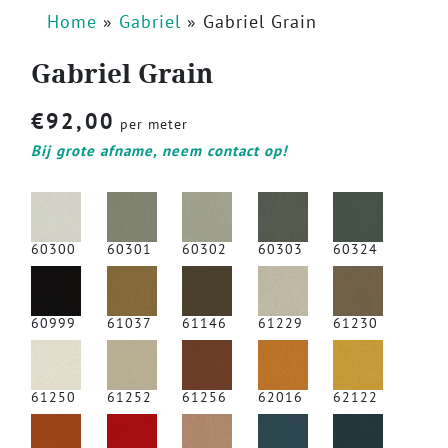
Home
»
Gabriel
»
Gabriel Grain
Gabriel Grain
€
92,00
per meter
Bij grote afname, neem contact op!
60300
60301
60302
60303
60324
60999
61037
61146
61229
61230
61250
61252
61256
62016
62122