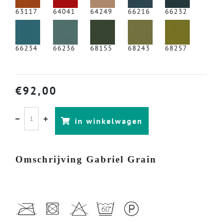
63117
64041
64249
66216
66232
66234
66236
68155
68243
68257
€
92,00
in winkelwagen
Omschrijving Gabriel Grain