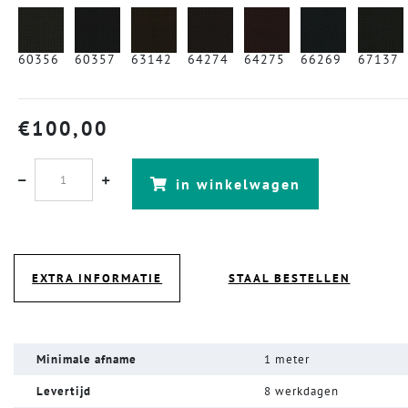
60356
60357
63142
64274
64275
66269
67137
€
100,00
in winkelwagen
EXTRA INFORMATIE
STAAL BESTELLEN
Minimale afname
1 meter
Levertijd
8 werkdagen