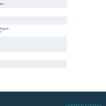
ter
 Match
17
CONTACTGEGEVENS