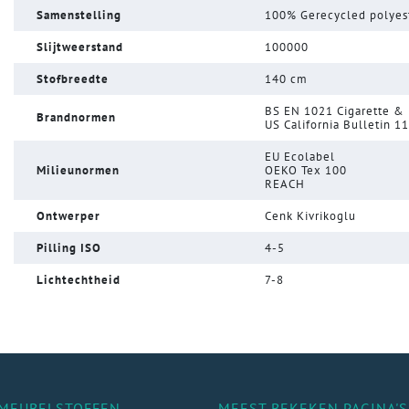
Samenstelling
100% Gerecycled polyes
Slijtweerstand
100000
Stofbreedte
140 cm
BS EN 1021 Cigarette &
Brandnormen
US California Bulletin 1
EU Ecolabel
Milieunormen
OEKO Tex 100
REACH
Ontwerper
Cenk Kivrikoglu
Pilling ISO
4-5
Lichtechtheid
7-8
MEUBELSTOFFEN
MEEST BEKEKEN PAGINA'S