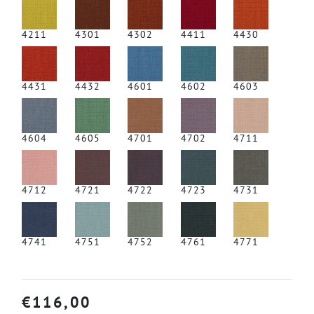
4211
4301
4302
4411
4430
4431
4432
4601
4602
4603
4604
4605
4701
4702
4711
4712
4721
4722
4723
4731
4741
4751
4752
4761
4771
€
116,00