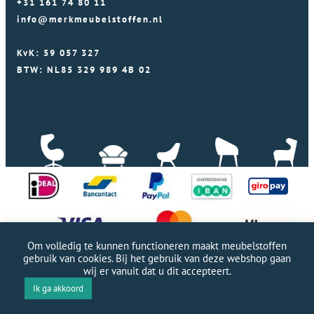
+31 161 74 80 11
info@merkmeubelstoffen.nl
KvK: 59 057 327
BTW: NL85 329 989 4B 02
Om volledig te kunnen functioneren maakt meubelstoffen
gebruik van cookies. Bij het gebruik van deze webshop gaan
wij er vanuit dat u dit accepteert.
Professionele WordPress website door Webworx
|
Ik ga akkoord
Copyright Merkmeubelstoffen 2026