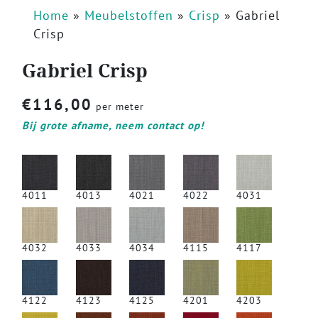
Home
»
Meubelstoffen
»
Crisp
»
Gabriel
Crisp
Gabriel Crisp
€
116,00
per meter
Bij grote afname, neem contact op!
4011
4013
4021
4022
4031
4032
4033
4034
4115
4117
4122
4123
4125
4201
4203