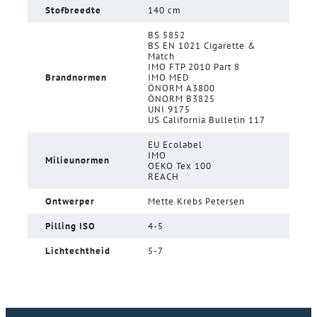
Stofbreedte
140 cm
BS 5852
BS EN 1021 Cigarette &
Match
IMO FTP 2010 Part 8
Brandnormen
IMO MED
ÖNORM A3800
ÖNORM B3825
UNI 9175
US California Bulletin 117
EU Ecolabel
IMO
Milieunormen
OEKO Tex 100
REACH
Ontwerper
Mette Krebs Petersen
Pilling ISO
4-5
Lichtechtheid
5-7