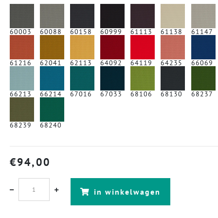
60003
60088
60158
60999
61113
61138
61147
61216
62041
62113
64092
64119
64235
66069
66213
66214
67016
67033
68106
68130
68237
68239
68240
€
94,00
in winkelwagen