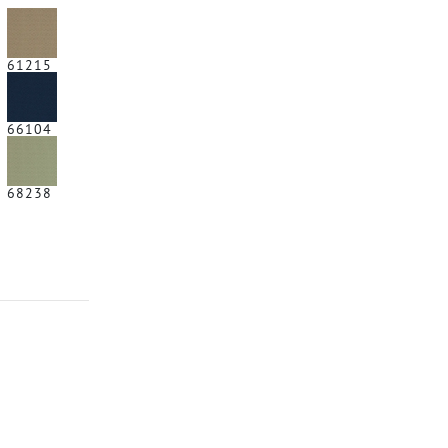
61215
66104
68238