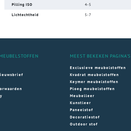
Pilling ISO
4-5
Lichtechtheid
5-7
MEUBELSTOFFEN
MEEST BEKEKEN PAGINA'S
Exclusieve meubelstoffen
ieuwsbrief
Kvadrat meubelstoffen
Keymer meubelstoffen
orwaarden
Ploeg meubelstoffen
cy
Meubelleer
Kunstleer
Paneelstof
Decoratiestof
Outdoor stof