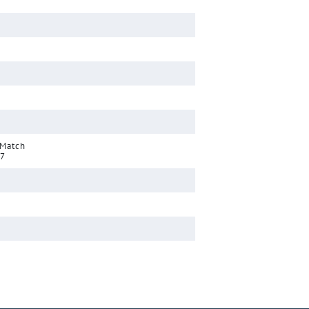
 Match
17