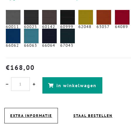
60011
60025
60142
60999
62048
63057
64089
66062
66063
66064
67043
€
168,00
in winkelwagen
EXTRA INFORMATIE
STAAL BESTELLEN