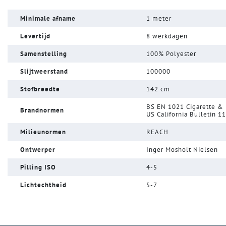
Minimale afname
1 meter
Levertijd
8 werkdagen
Samenstelling
100% Polyester
Slijtweerstand
100000
Stofbreedte
142 cm
BS EN 1021 Cigarette &
Brandnormen
US California Bulletin 1
Milieunormen
REACH
Ontwerper
Inger Mosholt Nielsen
Pilling ISO
4-5
Lichtechtheid
5-7