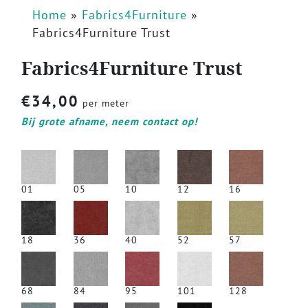
Home
»
Fabrics4Furniture
»
Fabrics4Furniture Trust
Fabrics4Furniture Trust
€
34,00
per meter
Bij grote afname, neem contact op!
01
05
10
12
16
18
36
40
52
57
68
84
95
101
128