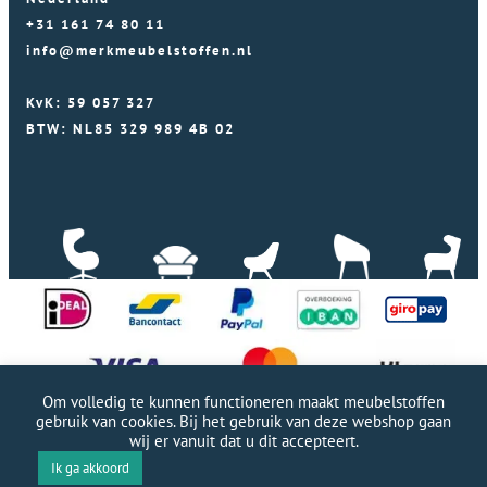
+31 161 74 80 11
info@merkmeubelstoffen.nl
KvK: 59 057 327
BTW: NL85 329 989 4B 02
Om volledig te kunnen functioneren maakt meubelstoffen
gebruik van cookies. Bij het gebruik van deze webshop gaan
wij er vanuit dat u dit accepteert.
Professionele WordPress website door Webworx
|
Ik ga akkoord
Copyright Merkmeubelstoffen 2026