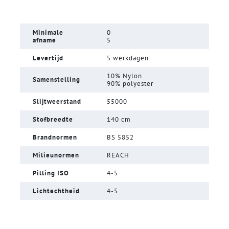
Minimale
0
afname
5
Levertijd
5 werkdagen
10% Nylon
Samenstelling
90% polyester
Slijtweerstand
55000
Stofbreedte
140 cm
Brandnormen
BS 5852
Milieunormen
REACH
Pilling ISO
4-5
Lichtechtheid
4-5