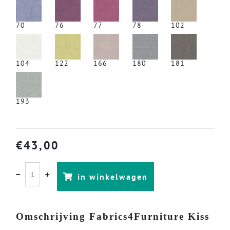
70
76
77
78
102
104
122
166
180
181
193
€
43,00
in winkelwagen
Omschrijving Fabrics4Furniture Kiss