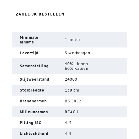
ZAKELIJK BESTELLEN
Minimale
1 meter
afname
Levertijd
5 werkdagen
40% Linnen
Samenstelling
60% Katoen
Slijtweerstand
24000
Stofbreedte
138 cm
Brandnormen
BS 5852
Milieunormen
REACH
Pilling ISO
4-5
Lichtechtheid
4-5