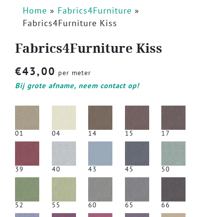
Home
»
Fabrics4Furniture
»
Fabrics4Furniture Kiss
Fabrics4Furniture Kiss
€
43,00
per meter
Bij grote afname, neem contact op!
01
04
14
15
17
39
40
43
45
50
52
55
60
65
66