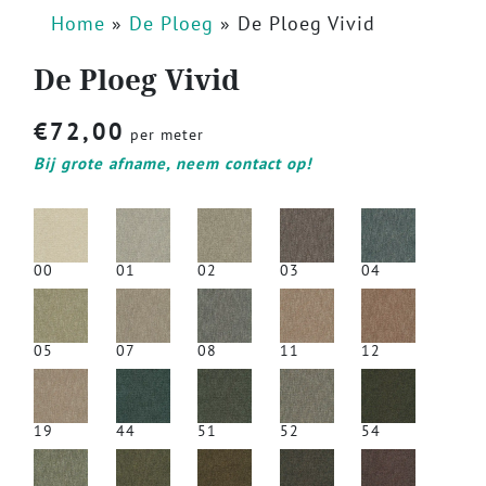
Home
»
De Ploeg
»
De Ploeg Vivid
De Ploeg Vivid
€
72,00
per meter
Bij grote afname, neem contact op!
00
01
02
03
04
05
07
08
11
12
19
44
51
52
54