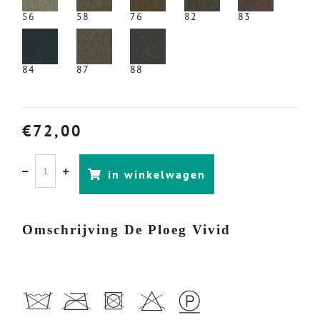
56
58
76
82
83
84
87
88
€
72,00
in winkelwagen
Omschrijving De Ploeg Vivid