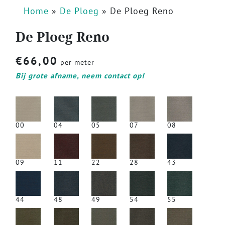
Home
»
De Ploeg
»
De Ploeg Reno
De Ploeg Reno
€
66,00
per meter
Bij grote afname, neem contact op!
00
04
05
07
08
09
11
22
28
43
44
48
49
54
55