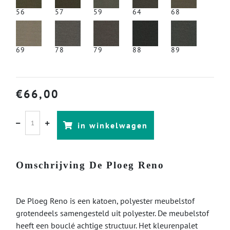
56
57
59
64
68
69
78
79
88
89
€
66,00
in winkelwagen
Omschrijving De Ploeg Reno
De Ploeg Reno is een katoen, polyester meubelstof
grotendeels samengesteld uit polyester. De meubelstof
heeft een bouclé achtige structuur. Het kleurenpalet