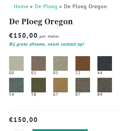
Home
»
De Ploeg
»
De Ploeg Oregon
De Ploeg Oregon
€
150,00
per meter
Bij grote afname, neem contact op!
00
01
05
22
44
54
58
67
87
89
€
150,00