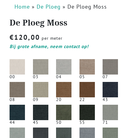
Home
»
De Ploeg
»
De Ploeg Moss
De Ploeg Moss
€
120,00
per meter
Bij grote afname, neem contact op!
00
03
04
05
07
08
09
20
22
43
44
45
50
55
71