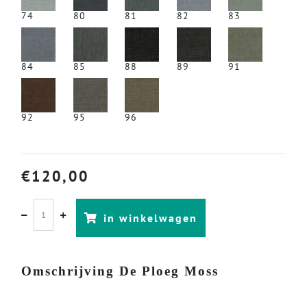
74
80
81
82
83
84
85
88
89
91
92
95
96
€
120,00
in winkelwagen
Omschrijving De Ploeg Moss