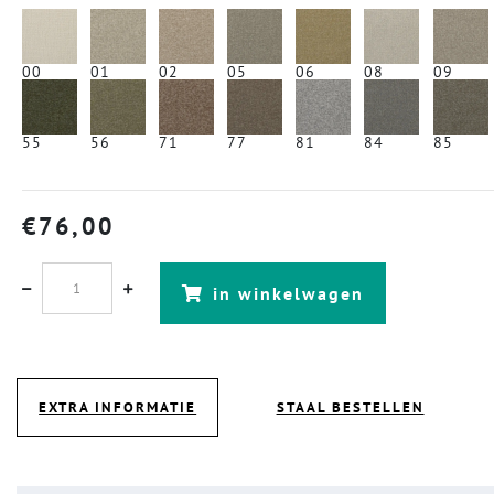
00
01
02
05
06
08
09
55
56
71
77
81
84
85
€
76,00
in winkelwagen
EXTRA INFORMATIE
STAAL BESTELLEN