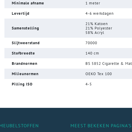
Minimale afname
1 meter
Levertijd
4-6 werkdagen
21% Katoen
Samenstelling
21% Polyester
58% Acryl
Slijtweerstand
70000
Stofbreedte
140 cm
Brandnormen
BS 5852 Cigarette & Ma
Milieunormen
OEKO Tex 100
Pilling ISO
4-5
MEUBELSTOFFEN
MEEST BEKEKEN PAGINA'S