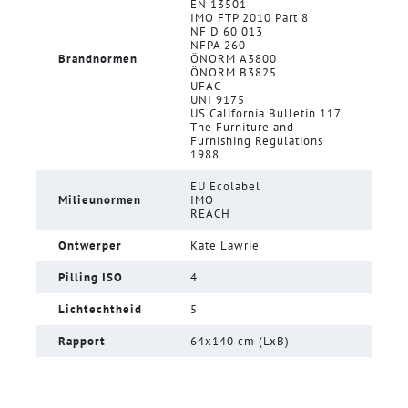
EN 13501
IMO FTP 2010 Part 8
NF D 60 013
NFPA 260
Brandnormen
ÖNORM A3800
ÖNORM B3825
UFAC
UNI 9175
US California Bulletin 117
The Furniture and
Furnishing Regulations
1988
EU Ecolabel
Milieunormen
IMO
REACH
Ontwerper
Kate Lawrie
Pilling ISO
4
Lichtechtheid
5
Rapport
64x140 cm (LxB)