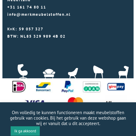
+31 161 74 80 11
info@merkmeubelstoffen.nl
KvK: 59 057 327
BTW: NL85 329 989 4B 02
Om volledig te kunnen functioneren maakt meubelstoffen
gebruik van cookies. Bij het gebruik van deze webshop gaan
wij er vanuit dat u dit accepteert.
Professionele WordPress website door Webworx
|
Ik ga akkoord
Copyright Merkmeubelstoffen 2026