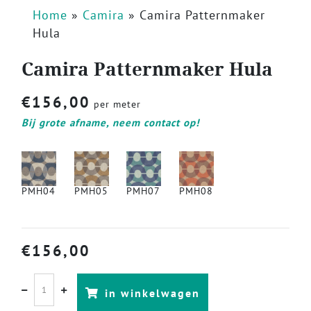
Home
»
Camira
»
Camira Patternmaker
Hula
Camira Patternmaker Hula
€
156,00
per meter
Bij grote afname, neem contact op!
PMH04
PMH05
PMH07
PMH08
€
156,00
in winkelwagen