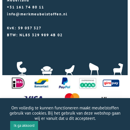
Nederland
+31 161 74 80 11
info@merkmeubelstoffen.nl
KvK: 59 057 327
BTW: NL85 329 989 4B 02
Om volledig te kunnen functioneren maakt meubelstoffen
gebruik van cookies. Bij het gebruik van deze webshop gaan
wij er vanuit dat u dit accepteert.
Professionele WordPress website door Webworx
|
Ik ga akkoord
Copyright Merkmeubelstoffen 2026