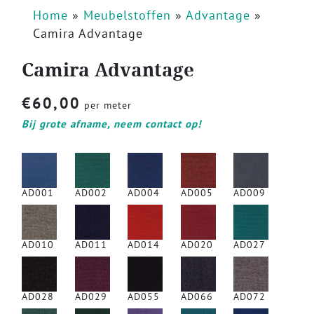
Home
»
Meubelstoffen
»
Advantage
»
Camira Advantage
Camira Advantage
€
60,00
per meter
Bij grote afname, neem contact op!
AD001
AD002
AD004
AD005
AD009
AD010
AD011
AD014
AD020
AD027
AD028
AD029
AD055
AD066
AD072