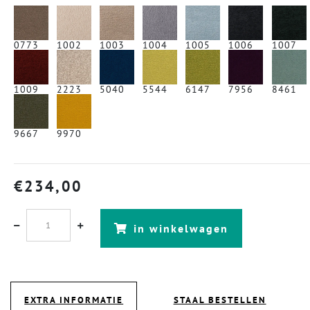
0773
1002
1003
1004
1005
1006
1007
1009
2223
5040
5544
6147
7956
8461
9667
9970
€
234,00
in winkelwagen
EXTRA INFORMATIE
STAAL BESTELLEN