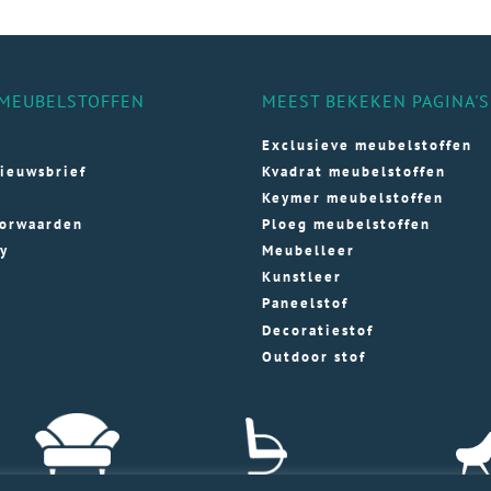
MEUBELSTOFFEN
MEEST BEKEKEN PAGINA'S
Exclusieve meubelstoffen
ieuwsbrief
Kvadrat meubelstoffen
Keymer meubelstoffen
orwaarden
Ploeg meubelstoffen
cy
Meubelleer
Kunstleer
Paneelstof
Decoratiestof
Outdoor stof