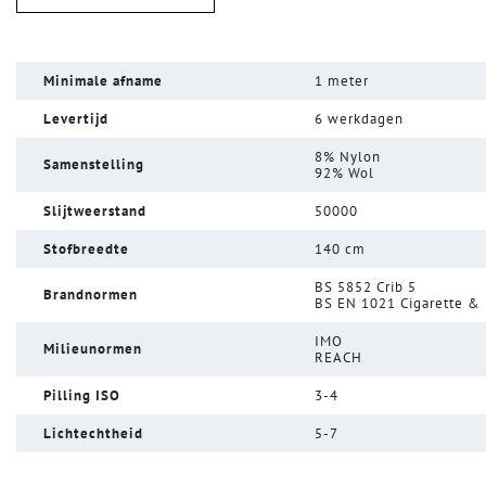
Minimale afname
1 meter
Levertijd
6 werkdagen
8% Nylon
Samenstelling
92% Wol
Slijtweerstand
50000
Stofbreedte
140 cm
BS 5852 Crib 5
Brandnormen
BS EN 1021 Cigarette &
IMO
Milieunormen
REACH
Pilling ISO
3-4
Lichtechtheid
5-7