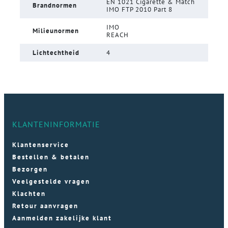
EN 1021 Cigarette & Match
Brandnormen
IMO FTP 2010 Part 8
IMO
Milieunormen
REACH
Lichtechtheid
4
KLANTENINFORMATIE
Klantenservice
Bestellen & betalen
Bezorgen
Veelgestelde vragen
Klachten
Retour aanvragen
Aanmelden zakelijke klant