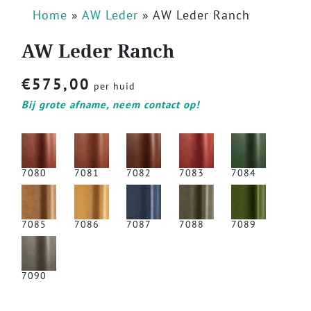
Home
»
AW Leder
»
AW Leder Ranch
AW Leder Ranch
€
575,00
per huid
Bij grote afname, neem contact op!
7080
7081
7082
7083
7084
7085
7086
7087
7088
7089
7090