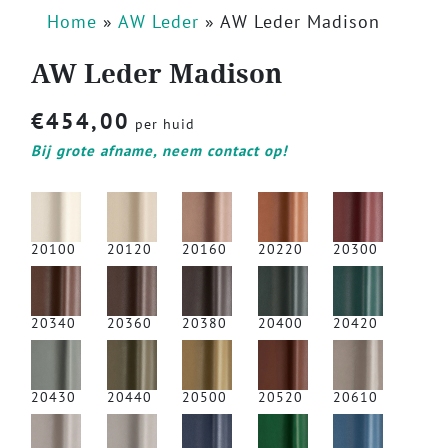
Home
»
AW Leder
»
AW Leder Madison
AW Leder Madison
€
454,00
per huid
Bij grote afname, neem contact op!
20100
20120
20160
20220
20300
20340
20360
20380
20400
20420
20430
20440
20500
20520
20610