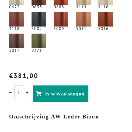
0622
0633
0688
4114
4116
4118
5002
5009
5011
5016
5017
8371
€
381,00
in winkelwagen
Omschrijving AW Leder Bizon