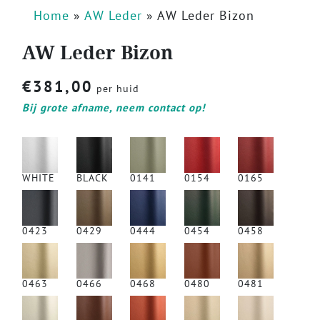
Home
»
AW Leder
»
AW Leder Bizon
AW Leder Bizon
€
381,00
per huid
Bij grote afname, neem contact op!
WHITE
BLACK
0141
0154
0165
0423
0429
0444
0454
0458
0463
0466
0468
0480
0481