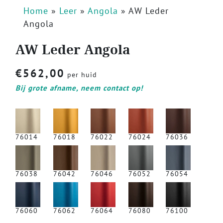
Home
»
Leer
»
Angola
»
AW Leder
Angola
AW Leder Angola
€
562,00
per huid
Bij grote afname, neem contact op!
76014
76018
76022
76024
76036
76038
76042
76046
76052
76054
76060
76062
76064
76080
76100