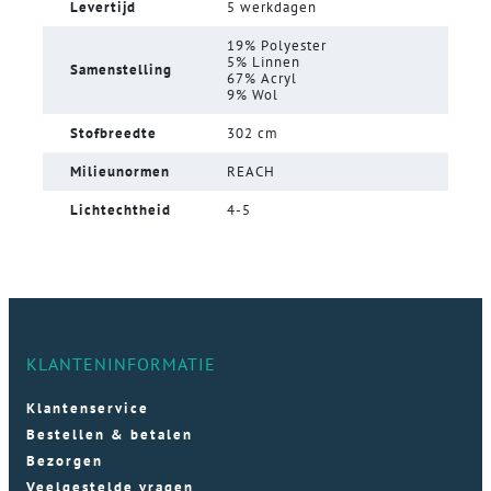
Levertijd
5 werkdagen
19% Polyester
5% Linnen
Samenstelling
67% Acryl
9% Wol
Stofbreedte
302 cm
Milieunormen
REACH
Lichtechtheid
4-5
KLANTENINFORMATIE
Klantenservice
Bestellen & betalen
Bezorgen
Veelgestelde vragen