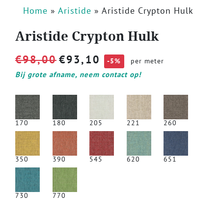
Home
»
Aristide
»
Aristide Crypton Hulk
Aristide Crypton Hulk
€
98,00
€
93,10
-5%
per meter
Bij grote afname, neem contact op!
170
180
205
221
260
350
390
545
620
651
730
770