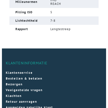
IMO
Milieunormen
REACH
Pilling ISO
5
Lichtechtheid
7-8
Rapport
Lengtestreep
KLANTENINFORMATIE
Klantenservice
Bestellen & betalen
Bezorgen
Veelgestelde vragen
Klachten
Retour aanvragen
Aanmelden zakelijke klant