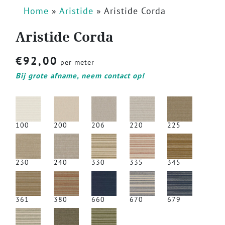
Home
»
Aristide
»
Aristide Corda
Aristide Corda
€
92,00
per meter
Bij grote afname, neem contact op!
100
200
206
220
225
230
240
330
335
345
361
380
660
670
679