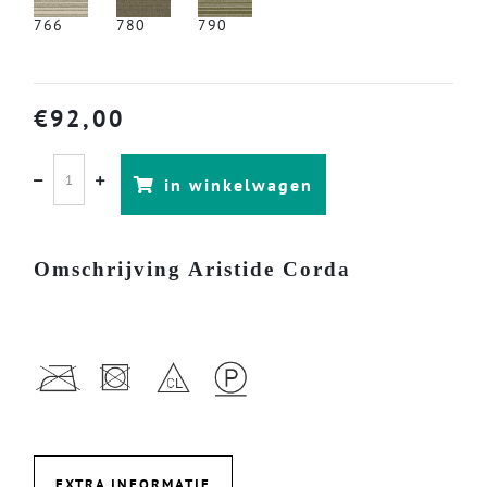
766
780
790
€
92,00
in winkelwagen
Omschrijving Aristide Corda
EXTRA INFORMATIE