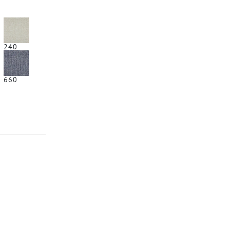
240
660