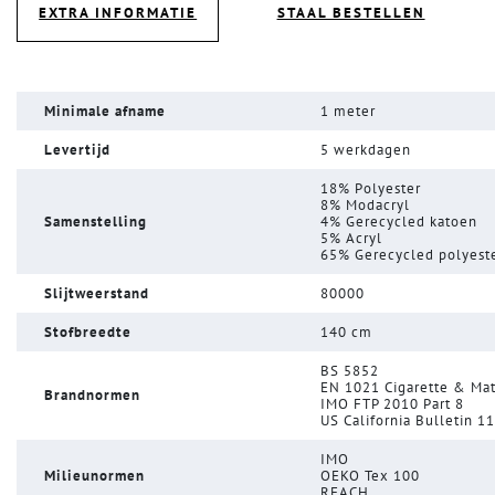
EXTRA INFORMATIE
STAAL BESTELLEN
Minimale afname
1 meter
Levertijd
5 werkdagen
18% Polyester
8% Modacryl
Samenstelling
4% Gerecycled katoen
5% Acryl
65% Gerecycled polyest
Slijtweerstand
80000
Stofbreedte
140 cm
BS 5852
EN 1021 Cigarette & Ma
Brandnormen
IMO FTP 2010 Part 8
US California Bulletin 1
IMO
Milieunormen
OEKO Tex 100
REACH