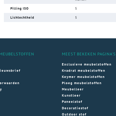
Pilling ISO
5
Lichtechtheid
5
MEUBELSTOFFEN
MEEST BEKEKEN PAGINA'S
Exclusieve meubelstoffen
ieuwsbrief
Kvadrat meubelstoffen
Keymer meubelstoffen
orwaarden
Ploeg meubelstoffen
cy
Meubelleer
Kunstleer
Paneelstof
Decoratiestof
Outdoor stof