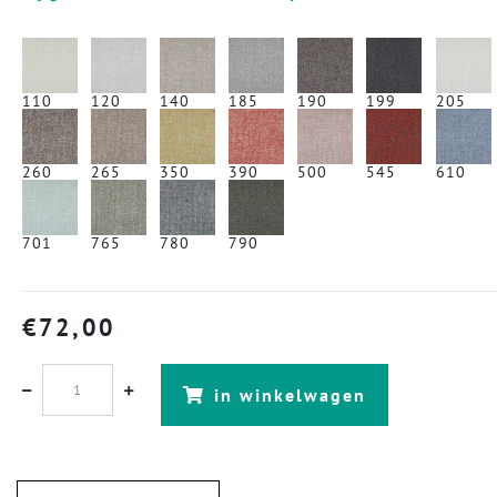
110
120
140
185
190
199
205
260
265
350
390
500
545
610
701
765
780
790
€
72,00
in winkelwagen