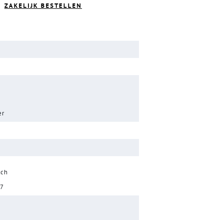
ZAKELIJK BESTELLEN
er
tch
17