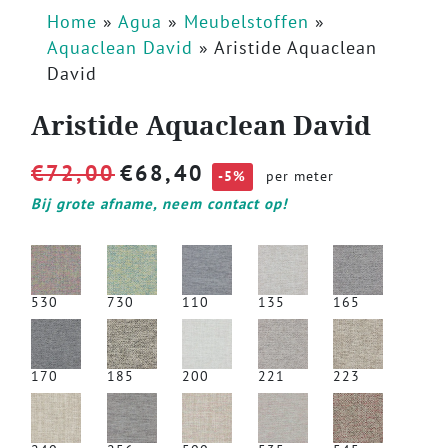
Home
»
Agua
»
Meubelstoffen
»
Aquaclean David
»
Aristide Aquaclean
David
Aristide Aquaclean David
€
72,00
€
68,40
-5%
per meter
Bij grote afname, neem contact op!
530
730
110
135
165
170
185
200
221
223