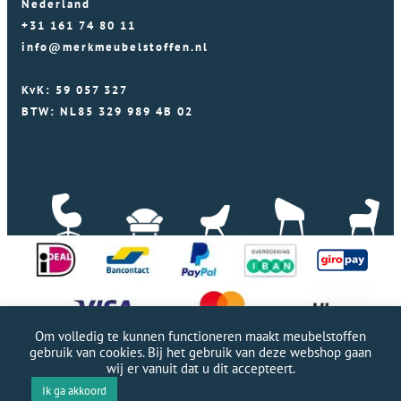
Nederland
+31 161 74 80 11
info@merkmeubelstoffen.nl
KvK: 59 057 327
BTW: NL85 329 989 4B 02
Om volledig te kunnen functioneren maakt meubelstoffen
gebruik van cookies. Bij het gebruik van deze webshop gaan
wij er vanuit dat u dit accepteert.
Professionele WordPress website door Webworx
|
Ik ga akkoord
Copyright Merkmeubelstoffen 2026