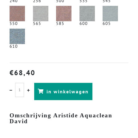
240
256
500
535
545
550
565
585
600
605
610
€
68,40
in winkelwagen
Omschrijving Aristide Aquaclean
David