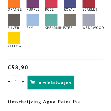
ORANGE
PURPLE
ROSE
ROYAL
SCARLET
SILVER
SKY
SPEARMINT
STEEL
WEDGWOOD
YELLOW
€
58,90
in winkelwagen
Omschrijving Agua Paint Pot