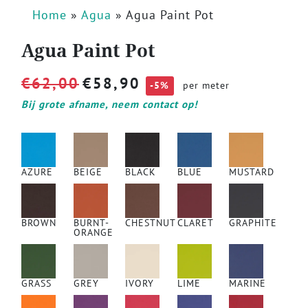
Home
»
Agua
»
Agua Paint Pot
Agua Paint Pot
€
62,00
€
58,90
-5%
per meter
Bij grote afname, neem contact op!
AZURE
BEIGE
BLACK
BLUE
MUSTARD
BROWN
BURNT-
CHESTNUT
CLARET
GRAPHITE
ORANGE
GRASS
GREY
IVORY
LIME
MARINE