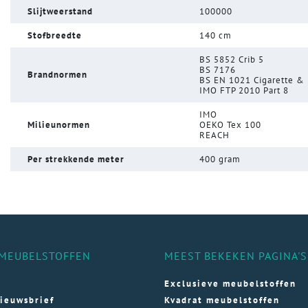
Slijtweerstand
100000
Stofbreedte
140 cm
BS 5852 Crib 5
BS 7176
Brandnormen
BS EN 1021 Cigarette &
IMO FTP 2010 Part 8
IMO
Milieunormen
OEKO Tex 100
REACH
Per strekkende meter
400 gram
MEUBELSTOFFEN
MEEST BEKEKEN PAGINA'S
Exclusieve meubelstoffen
ieuwsbrief
Kvadrat meubelstoffen