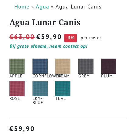
Home
»
Agua
»
Agua Lunar Canis
Agua Lunar Canis
€
63,00
€
59,90
-5%
per meter
Bij grote afname, neem contact op!
APPLE
CORNFLOWER
CREAM
GREY
PLUM
ROSE
SKY-
TEAL
BLUE
€
59,90