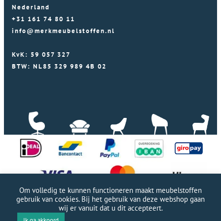
Nederland
+31 161 74 80 11
info@merkmeubelstoffen.nl
KvK: 59 057 327
BTW: NL85 329 989 4B 02
Om volledig te kunnen functioneren maakt meubelstoffen
gebruik van cookies. Bij het gebruik van deze webshop gaan
wij er vanuit dat u dit accepteert.
Professionele WordPress website door Webworx
|
Ik ga akkoord
Copyright Merkmeubelstoffen 2026