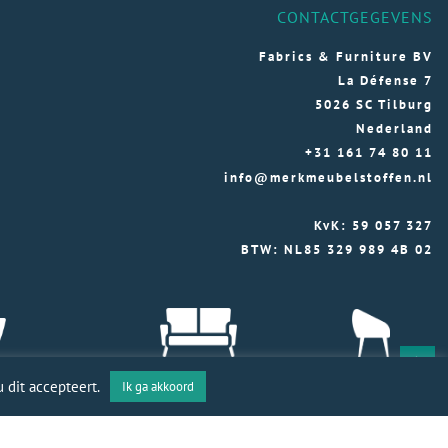
CONTACTGEGEVENS
Fabrics & Furniture BV
La Défense 7
5026 SC Tilburg
Nederland
+31 161 74 80 11
info@merkmeubelstoffen.nl
KvK: 59 057 327
BTW: NL85 329 989 4B 02
 dit accepteert.
Ik ga akkoord
toffen 2026