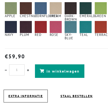
APPLE
CHESTNUT
CORNFLOWER
CREAM
DARK-
EMERALD
GREEN
BROWN
NAVY
PLUM
RED
ROSE
SKY-
TEAL
TERRAC
BLUE
€
59,90
in winkelwagen
EXTRA INFORMATIE
STAAL BESTELLEN