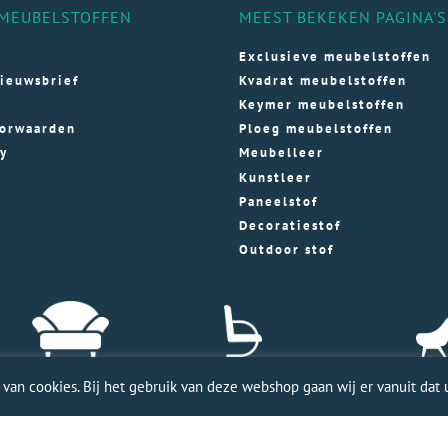
MEUBELSTOFFEN
MEEST BEKEKEN PAGINA'S
Exclusieve meubelstoffen
ieuwsbrief
Kvadrat meubelstoffen
Keymer meubelstoffen
orwaarden
Ploeg meubelstoffen
cy
Meubelleer
Kunstleer
Paneelstof
Decoratiestof
Outdoor stof
an cookies. Bij het gebruik van deze webshop gaan wij er vanuit dat u
ele WordPress website door Webworx
| Copyright Merkmeubels