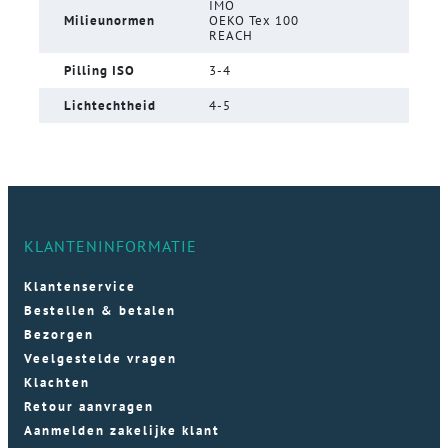
IMO
Milieunormen
OEKO Tex 100
REACH
Pilling ISO
3-4
Lichtechtheid
4-5
KLANTENINFORMATIE
Klantenservice
Bestellen & betalen
Bezorgen
Veelgestelde vragen
Klachten
Retour aanvragen
Aanmelden zakelijke klant