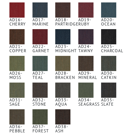
AD16-
AD17-
AD18-
AD19-
AD20-
CHERRY
MARINE
PARTRIDGE
RUBY
OCEAN
AD21-
AD22-
AD23-
AD24-
AD25-
COPPER
GARNET
MIDNIGHT
TAWNY
CHARCOAL
AD26-
AD27-
AD28-
AD29-
AD30-
MOSS
TEAL
BRACKEN
MINERAL
CATKIN
AD31-
AD32-
AD33-
AD34-
AD35-
SAGE
STONE
AQUA
SEAGRASS
SLATE
AD36-
AD37-
AD38-
PEBBLE
FOREST
ASH