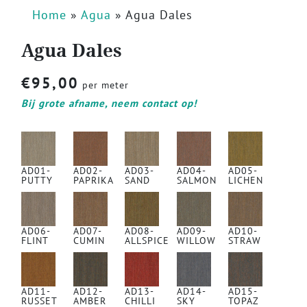
Home
»
Agua
»
Agua Dales
Agua Dales
€
95,00
per meter
Bij grote afname, neem contact op!
AD01-
AD02-
AD03-
AD04-
AD05-
PUTTY
PAPRIKA
SAND
SALMON
LICHEN
AD06-
AD07-
AD08-
AD09-
AD10-
FLINT
CUMIN
ALLSPICE
WILLOW
STRAW
AD11-
AD12-
AD13-
AD14-
AD15-
RUSSET
AMBER
CHILLI
SKY
TOPAZ