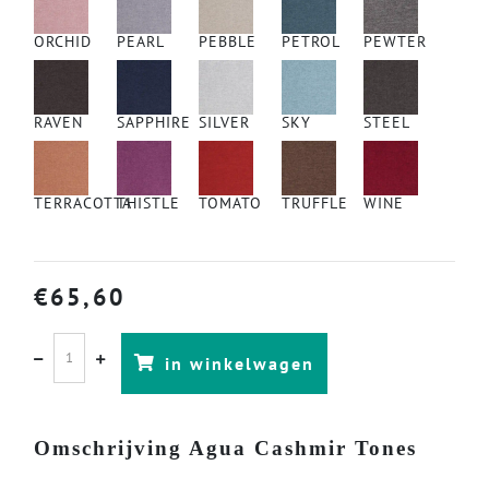
ORCHID
PEARL
PEBBLE
PETROL
PEWTER
RAVEN
SAPPHIRE
SILVER
SKY
STEEL
TERRACOTTA
THISTLE
TOMATO
TRUFFLE
WINE
€
65,60
in winkelwagen
Omschrijving Agua Cashmir Tones