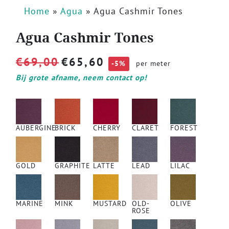
Home
»
Agua
»
Agua Cashmir Tones
Agua Cashmir Tones
€
69,00
€
65,60
-5%
per meter
Bij grote afname, neem contact op!
AUBERGINE
BRICK
CHERRY
CLARET
FOREST
GOLD
GRAPHITE
LATTE
LEAD
LILAC
MARINE
MINK
MUSTARD
OLD-
OLIVE
ROSE