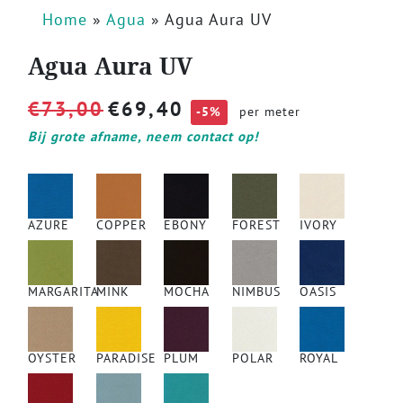
Home
»
Agua
»
Agua Aura UV
Agua Aura UV
€
73,00
€
69,40
-5%
per meter
Bij grote afname, neem contact op!
AZURE
COPPER
EBONY
FOREST
IVORY
MARGARITA
MINK
MOCHA
NIMBUS
OASIS
OYSTER
PARADISE
PLUM
POLAR
ROYAL