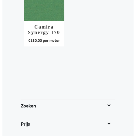
Camira
Synergy 170
€
130,00
per meter
Dit
product
heeft
meerdere
variaties.
Deze
optie
kan
Zoeken
gekozen
worden
Prijs
op
de