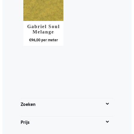
Gabriel Soul
Melange
€
96,00
per meter
Dit
product
heeft
meerdere
variaties.
Deze
optie
kan
Zoeken
gekozen
worden
Prijs
op
de