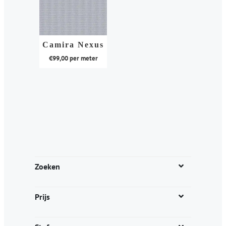
Camira Nexus
€
99,00
per meter
Dit
product
heeft
meerdere
variaties.
Deze
optie
kan
Zoeken
gekozen
worden
Prijs
op
de
productpagina