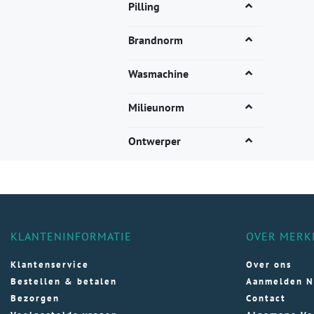
vari
Pilling
Dez
opti
Brandnorm
kan
gek
Wasmachine
wor
op
Milieunorm
de
pro
Ontwerper
KLANTENINFORMATIE
OVER MERK
Klantenservice
Over ons
Bestellen & betalen
Aanmelden N
Bezorgen
Contact