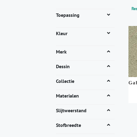
Res
Toepassing
Kleur
Merk
Dessin
Collectie
Ga
Materialen
Dit
Slijtweerstand
pro
heef
Stofbreedte
mee