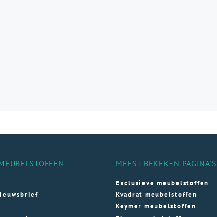
aties.
e
e
ozen
den
ductpagina
MEUBELSTOFFEN
MEEST BEKEKEN PAGINA'S
Exclusieve meubelstoffen
ieuwsbrief
Kvadrat meubelstoffen
Keymer meubelstoffen