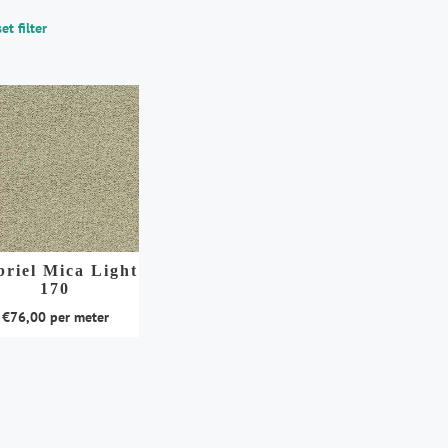
et filter
briel Mica Light
170
€
76,00
per meter
duct
t
rdere