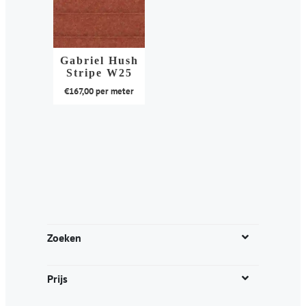
Gabriel Hush
Stripe W25
€
167,00
per meter
Dit
product
heeft
meerdere
variaties.
Deze
optie
kan
Zoeken
gekozen
worden
Prijs
op
de