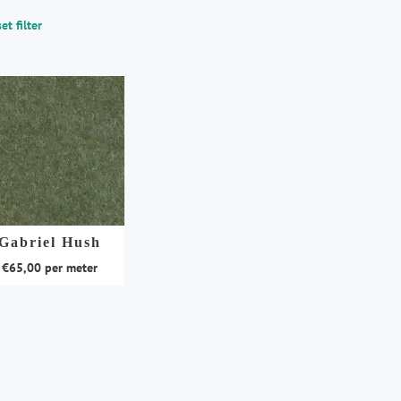
et filter
Gabriel Hush
€
65,00
per meter
duct
t
rdere
aties.