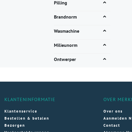
Dez
Pilling
opti
kan
Brandnorm
gek
wor
Wasmachine
op
de
Milieunorm
pro
Ontwerper
KLANTENINFORMATIE
OVER MERK
Klantenservice
Over ons
Bestellen & betalen
Aanmelden N
Bezorgen
Contact