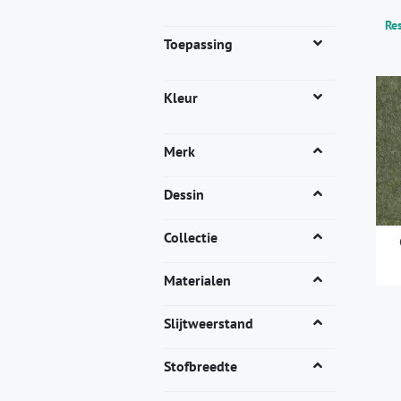
Res
Toepassing
Kleur
Merk
Dessin
Collectie
Materialen
Dit
pro
Slijtweerstand
heef
mee
Stofbreedte
vari