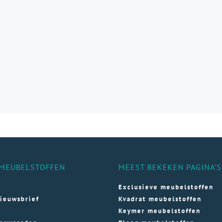
e
e
ozen
den
ductpagina
MEUBELSTOFFEN
MEEST BEKEKEN PAGINA'S
Exclusieve meubelstoffen
ieuwsbrief
Kvadrat meubelstoffen
Keymer meubelstoffen