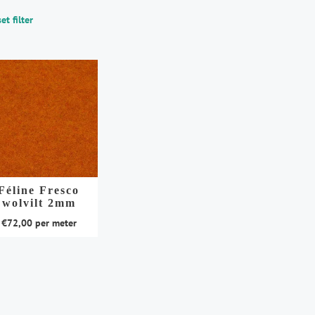
et filter
Féline Fresco
wolvilt 2mm
€
72,00
per meter
duct
t
rdere