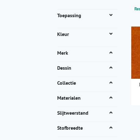
Res
Toepassing
Kleur
Merk
Dessin
Collectie
Materialen
Dit
Slijtweerstand
pro
heef
Stofbreedte
mee