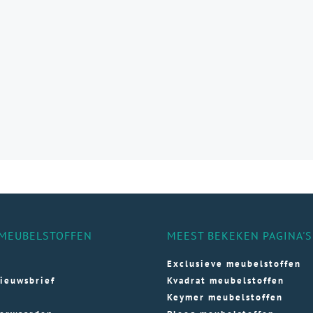
aties.
e
e
ozen
den
ductpagina
MEUBELSTOFFEN
MEEST BEKEKEN PAGINA'S
Exclusieve meubelstoffen
ieuwsbrief
Kvadrat meubelstoffen
Keymer meubelstoffen