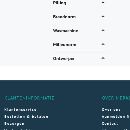
vari
Pilling
Dez
opti
Brandnorm
kan
gek
Wasmachine
wor
op
Milieunorm
de
pro
Ontwerper
KLANTENINFORMATIE
OVER MERK
Klantenservice
Over ons
Bestellen & betalen
Aanmelden N
Bezorgen
Contact