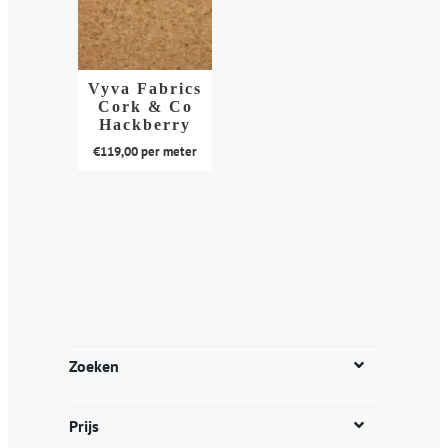
Vyva Fabrics
Cork & Co
Hackberry
€
119,00
per meter
Dit
product
heeft
meerdere
variaties.
Deze
optie
kan
Zoeken
gekozen
worden
Prijs
op